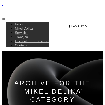
Inicio
LLÁMANOS
Mikel Delika
Servicios
Trabajos
Currículum Profesional
Contacto
ARCHIVE FOR THE
‘MIKEL DELIKA’
CATEGORY