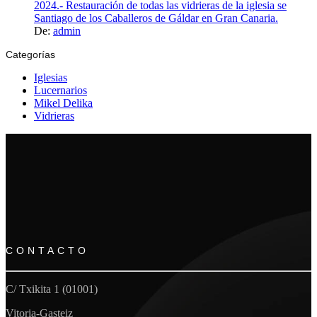
2024.- Restauración de todas las vidrieras de la iglesia se
Santiago de los Caballeros de Gáldar en Gran Canaria.
De:
admin
Categorías
Iglesias
Lucernarios
Mikel Delika
Vidrieras
CONTACTO
C/ Txikita 1 (01001)
Vitoria-Gasteiz