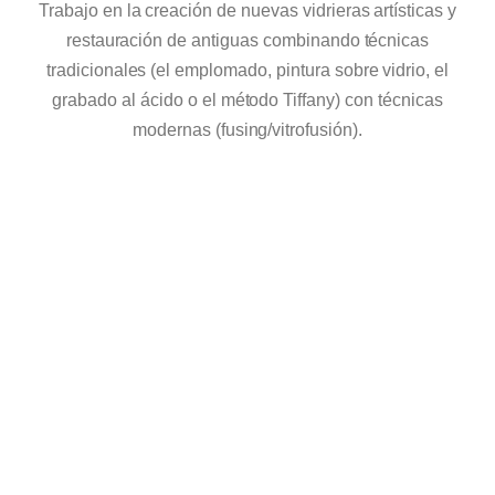
Trabajo en la creación de nuevas vidrieras artísticas y
restauración de antiguas combinando técnicas
tradicionales (el emplomado, pintura sobre vidrio, el
grabado al ácido o el método Tiffany) con técnicas
modernas (fusing/vitrofusión).
NUEVA CREACIÓN
Vidrieras personalizadas o pre-diseñadas,
elaboradas con materiales de calidad para
distintos usos decorativos en interiores y
exteriores.